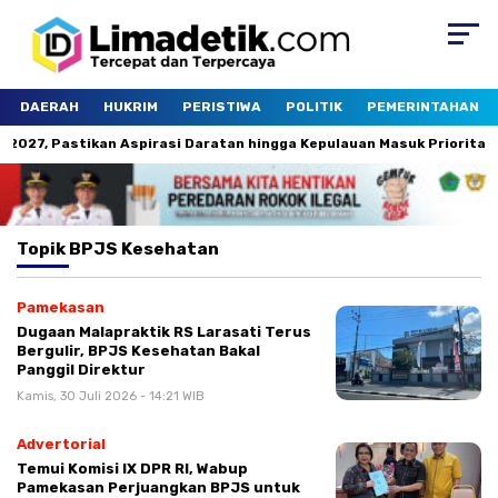
DAERAH
HUKRIM
PERISTIWA
POLITIK
PEMERINTAHAN
27, Pastikan Aspirasi Daratan hingga Kepulauan Masuk Prioritas
Topik
BPJS Kesehatan
Pamekasan
Dugaan Malapraktik RS Larasati Terus
Bergulir, BPJS Kesehatan Bakal
Panggil Direktur
Kamis, 30 Juli 2026 - 14:21 WIB
Advertorial
Temui Komisi IX DPR RI, Wabup
Pamekasan Perjuangkan BPJS untuk