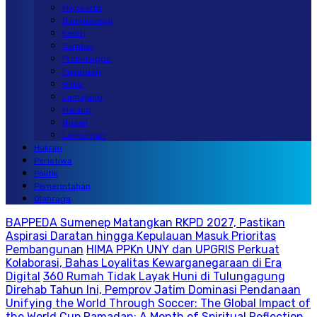
Mojokerto
Banyuwangi
Kediri
Jember
Probolinggo
Pasuruan
Blitar
Lumajang
Malang
Ngawi
Lamongan
Hukrim
Peristiwa
Politik
Pemerintahan
Olahraga
BAPPEDA Sumenep Matangkan RKPD 2027, Pastikan
Aspirasi Daratan hingga Kepulauan Masuk Prioritas
Pembangunan
HIMA PPKn UNY dan UPGRIS Perkuat
Kolaborasi, Bahas Loyalitas Kewarganegaraan di Era
Digital
360 Rumah Tidak Layak Huni di Tulungagung
Direhab Tahun Ini, Pemprov Jatim Dominasi Pendanaan
Unifying the World Through Soccer: The Global Impact of
the World Cup
Ramadan: A Month of Spiritual Reflection,