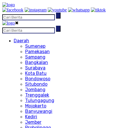
✖
Daerah
Sumenep
Pamekasan
Sampang
Bangkalan
Surabaya
Kota Batu
Bondowoso
Situbondo
Jombang
Trenggalek
Tulungagung
Mojokerto
Banyuwangi
Kediri
Jember
Probolinggo