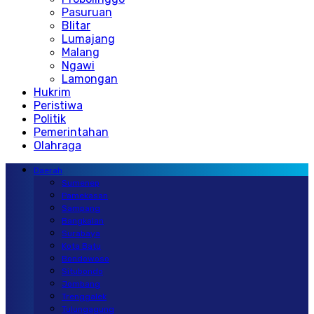
Pasuruan
Blitar
Lumajang
Malang
Ngawi
Lamongan
Hukrim
Peristiwa
Politik
Pemerintahan
Olahraga
Daerah
Sumenep
Pamekasan
Sampang
Bangkalan
Surabaya
Kota Batu
Bondowoso
Situbondo
Jombang
Trenggalek
Tulungagung